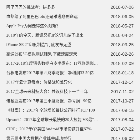
阿里巴巴的挑战者：拼多多
2018-07-06
血都给了阿里巴巴 ofo还是难逃悲剧命运
2018-06-05
Apple Pay为何走得这么艰难？
2018-05-27
2018年的今天，腾讯又把IP这词儿端了出来
2018-04-24
iPhone SE 2“印度制造”月底发布无望
2018-03-25
高通公布5G模拟测试结果 下载速度逆天
2018-02-26
2017-2018年度猎头数据白皮书发布：IT互联网岗位需求量最大
2018-02-09
台积电发布2017年第四财季财报：净利润33.59亿美元，同比下降0.9%
2018-01-18
2017年云计算盘点：价格战和差异化
2017-12-14
2017全球未来科技大会：共议科技下一个十年
2017-11-02
诺基亚发布2017年第三季度财报：净亏损1.90亿欧元
2017-10-27
《财富》：2017年全球增长最快公司排行TOP 100
2017-09-15
Upwork：2017年全球增长最快的20大技能 VR最“吃香”
2017-08-04
CIRP：2017年Q2美国Android市场份额升至67%
2017-07-22
第五届中国大数据产业峰会成功举行
2017-06-02