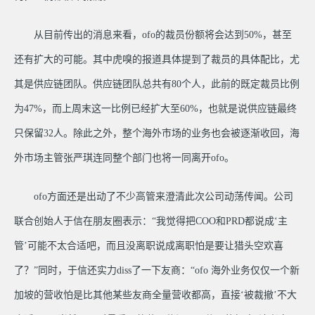
从目前传出的消息来看，ofo的裁员份额将会达到50%，甚至
还有扩大的可能。其中虎嗅的报道具体提到了裁员的具体配比，尤
其是供应链团队。供应链团队总共有80个人，此前的既定裁员比例
为47%，而上周末这一比例已经扩大至60%，也就是说供应链最终
只保留32人。除此之外，整个海外市场的业务也会被逐渐收回，海
外市场主管张严琪连同整个部门也将一同离开ofo。
ofo方面还是出动了不少高管来澄清此次公司动荡传闻。公司
联合创始人于信在朋友圈表示：“我觉得把COO和PRD都说成‘主
管’可能不太合适吧，而且没离职说成离职怕是要让猎头空欢喜
了？”同时，于信还实力diss了一下友商：“ofo 海外业务仅仅一个新
加坡的营收怕是比其他某些友商全量营收都高，直接‘被裁撤’不大